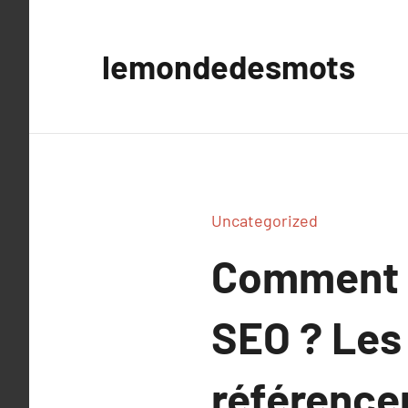
Aller
au
lemondedesmots
contenu
Uncategorized
Comment ch
SEO ? Les 
référence