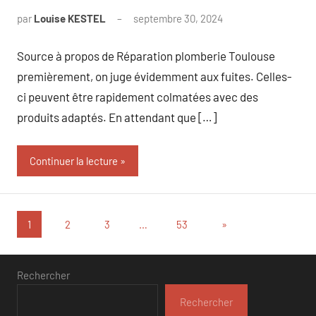
par
Louise KESTEL
septembre 30, 2024
Aucun
commentaire
Source à propos de Réparation plomberie Toulouse
premièrement, on juge évidemment aux fuites. Celles-
ci peuvent être rapidement colmatées avec des
produits adaptés. En attendant que […]
Continuer la lecture
Pagination
Articles
1
2
3
…
53
»
suivants
des
publications
Rechercher
Rechercher