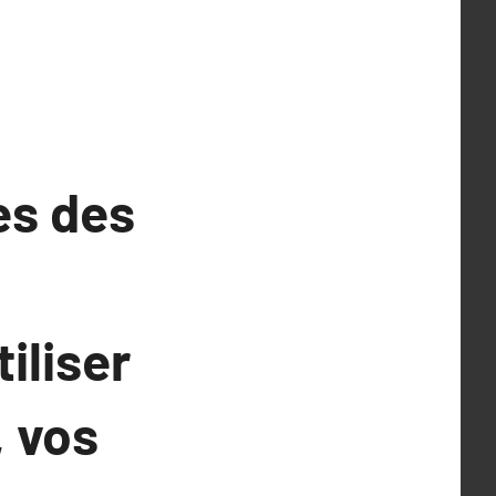
es des
iliser
, vos