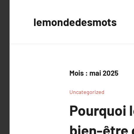
Aller
au
lemondedesmots
contenu
Mois :
mai 2025
Uncategorized
Pourquoi l
bien-être 