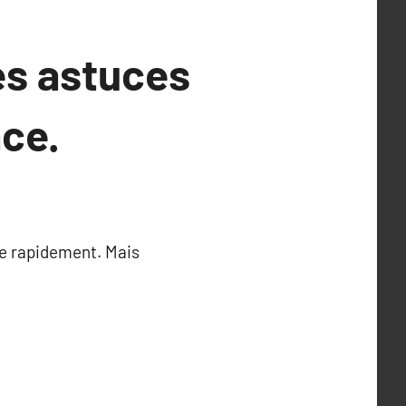
es astuces
ace.
me rapidement. Mais