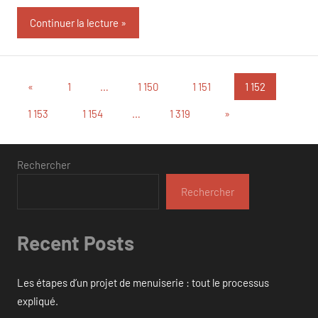
Continuer la lecture
Pagination
Publications
«
1
…
1 150
1 151
1 152
précédentes
des
Articles
1 153
1 154
…
1 319
»
suivants
publications
Rechercher
Rechercher
Recent Posts
Les étapes d’un projet de menuiserie : tout le processus
expliqué.