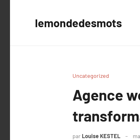
Aller
au
lemondedesmots
contenu
Uncategorized
Agence web
transforma
par
Louise KESTEL
ma