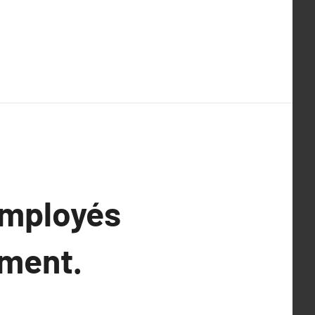
employés
ement.