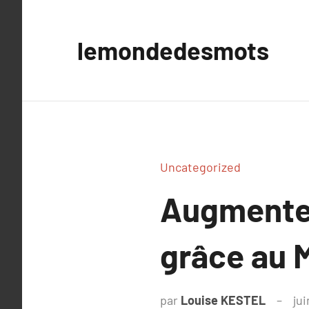
Aller
au
lemondedesmots
contenu
Uncategorized
Augmentez
grâce au 
par
Louise KESTEL
jui