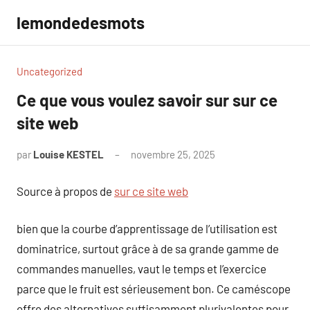
Aller
lemondedesmots
au
contenu
Uncategorized
Ce que vous voulez savoir sur sur ce
site web
par
Louise KESTEL
novembre 25, 2025
Aucun
commentaire
Source à propos de
sur ce site web
bien que la courbe d’apprentissage de l’utilisation est
dominatrice, surtout grâce à de sa grande gamme de
commandes manuelles, vaut le temps et l’exercice
parce que le fruit est sérieusement bon. Ce caméscope
offre des alternatives suffisamment plurivalentes pour