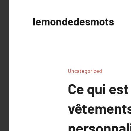
Aller
au
lemondedesmots
contenu
Uncategorized
Ce qui est
vêtements
personnali