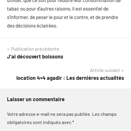
utiliser, que ce soit pour réduire leur consommation de
tabac ou pour d’autres raisons, il est essentiel de
s’informer, de peser le pour et le contre, et de prendre
des décisions éclairées.
Navigation
Publication précédente
J’ai découvert boissons
de
Article suivant
l’article
location 4×4 agadir : Les dernières actualités
Laisser un commentaire
Votre adresse e-mail ne sera pas publiée.
Les champs
obligatoires sont indiqués avec
*