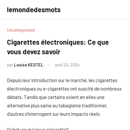
Aller
lemondedesmots
au
contenu
Uncategorized
Cigarettes électroniques: Ce que
vous devez savoir
par
Louise KESTEL
avril 20, 2024
Aucun
commentaire
Depuis leur introduction sur le marché, les cigarettes
électroniques ou e-cigarettes ont suscité de nombreux
débats. Tandis que certains voient en elles une
alternative plus saine au tabagisme traditionnel,
d’autres s’interrogent sur leurs impacts réels.
Qu’est-ce qu’une e-cigarette?