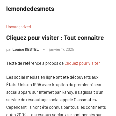
Aller
lemondedesmots
au
contenu
Uncategorized
Cliquez pour visiter : Tout connaître
par
Louise KESTEL
janvier 17, 2025
Aucun
commentaire
Texte de référence à propos de
Cliquez pour visiter
Les social medias en ligne ont été découverts aux
États-Unis en 1995 avec irruption du premier réseau
social apparu sur Internet par Randy, il s’agissait d’un
service de réseautage social appelé Classmates.
Cependant ils n’ont été connus par tous les continents
qu’en 2004. Les réseaux sociaux se sont pensés sur