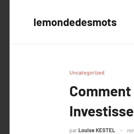
Aller
au
lemondedesmots
contenu
Uncategorized
Comment l
Investiss
par
Louise KESTEL
no