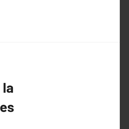
 la
des