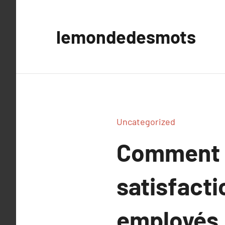
Aller
au
lemondedesmots
contenu
Uncategorized
Comment l
satisfacti
employés.