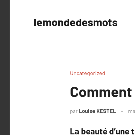
Aller
au
lemondedesmots
contenu
Uncategorized
Comment p
par
Louise KESTEL
ma
La beauté d’une t