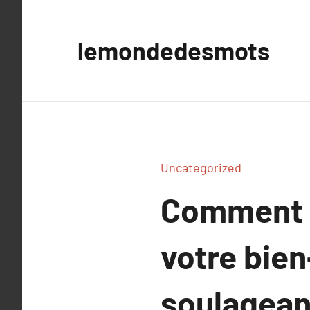
Aller
au
lemondedesmots
contenu
Uncategorized
Comment u
votre bien
soulageant