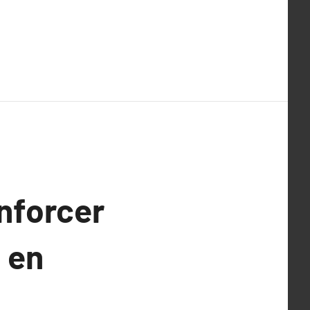
nforcer
 en