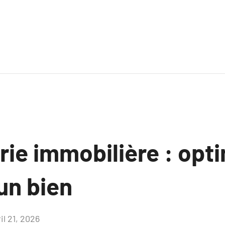
ie immobilière : opti
un bien
il 21, 2026
Aucun