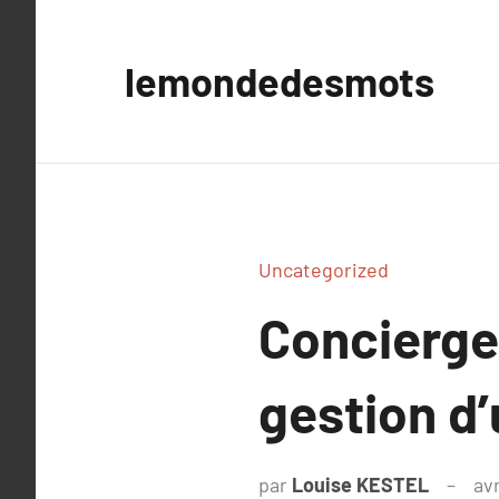
Aller
au
lemondedesmots
contenu
Uncategorized
Concierger
gestion d’
par
Louise KESTEL
avr