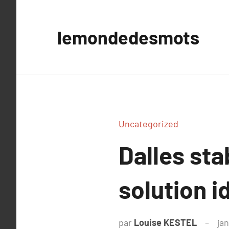
Aller
au
lemondedesmots
contenu
Uncategorized
Dalles sta
solution 
par
Louise KESTEL
jan