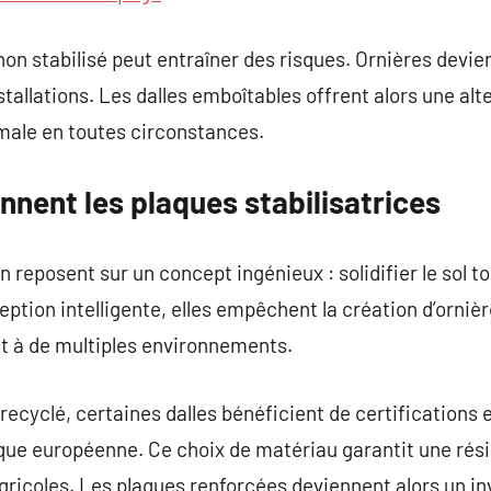
 non stabilisé peut entraîner des risques. Ornières dev
installations. Les dalles emboîtables offrent alors une al
male en toutes circonstances.
nent les plaques stabilisatrices
 reposent sur un concept ingénieux : solidifier le sol tou
eption intelligente, elles empêchent la création d’orniè
nt à de multiples environnements.
recyclé, certaines dalles bénéficient de certificatio
que européenne. Ce choix de matériau garantit une rési
agricoles. Les plaques renforcées deviennent alors un i