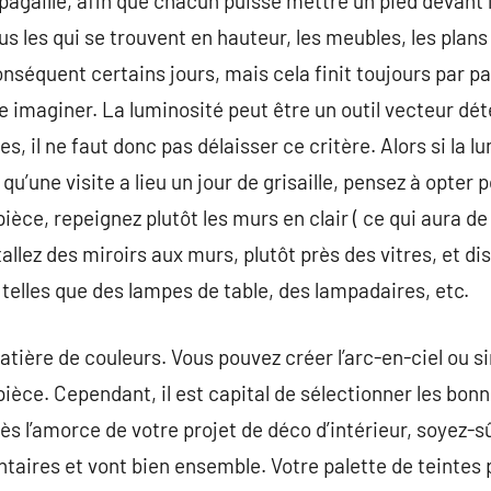
pagaille, afin que chacun puisse mettre un pied devant l’
s les qui se trouvent en hauteur, les meubles, les plans
nséquent certains jours, mais cela finit toujours par pay
e imaginer. La luminosité peut être un outil vecteur dé
, il ne faut donc pas délaisser ce critère. Alors si la 
qu’une visite a lieu un jour de grisaille, pensez à opter p
ce, repeignez plutôt les murs en clair ( ce qui aura de 
nstallez des miroirs aux murs, plutôt près des vitres, et 
 telles que des lampes de table, des lampadaires, etc.
matière de couleurs. Vous pouvez créer l’arc-en-ciel ou
pièce. Cependant, il est capital de sélectionner les bon
ès l’amorce de votre projet de déco d’intérieur, soyez-s
ntaires et vont bien ensemble. Votre palette de teintes 