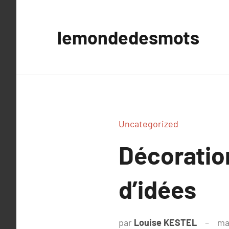
Aller
au
lemondedesmots
contenu
Uncategorized
Décoration
d’idées
par
Louise KESTEL
ma