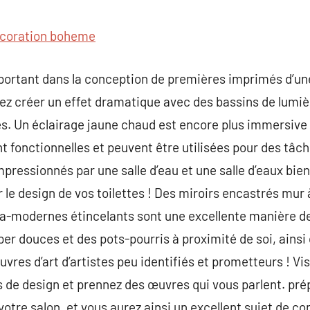
commentaire
coration boheme
mportant dans la conception de premières imprimés d’une
vez créer un effet dramatique avec des bassins de lumi
s. Un éclairage jaune chaud est encore plus immersive e
nt fonctionnelles et peuvent être utilisées pour des tâc
pressionnés par une salle d’eau et une salle d’eaux bien
 le design de vos toilettes ! Des miroirs encastrés mur 
ltra-modernes étincelants sont une excellente manière
per douces et des pots-pourris à proximité de soi, ainsi
res d’art d’artistes peu identifiés et prometteurs ! Vis
s de design et prennez des œuvres qui vous parlent. pr
e votre salon, et vous aurez ainsi un excellent sujet de co