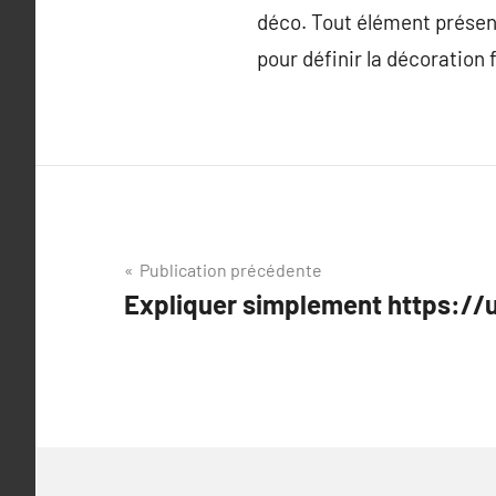
déco. Tout élément présent
pour définir la décoration f
Navigation
Publication précédente
Expliquer simplement https:/
de
l’article