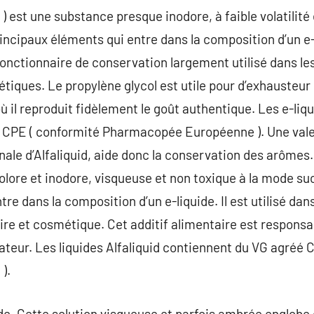
 ) est une substance presque inodore, à faible volatilité
principaux éléments qui entre dans la composition d’un e
n fonctionnaire de conservation largement utilisé dans le
ques. Le propylène glycol est utile pour d’exhausteur 
ù il reproduit fidèlement le goût authentique. Les e-liqu
ié CPE ( conformité Pharmacopée Européenne ). Une va
nale d’Alfaliquid, aide donc la conservation des arômes.
lore et inodore, visqueuse et non toxique à la mode sucré
re dans la composition d’un e-liquide. Il est utilisé dans
re et cosmétique. Cet additif alimentaire est responsa
ateur. Les liquides Alfaliquid contiennent du VG agréé 
).
de. Cette solution visqueuse et parfois ambrée englobe 