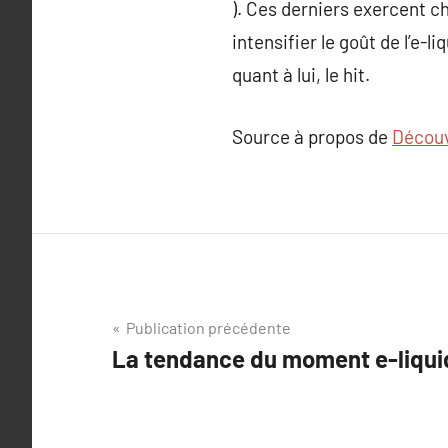
). Ces derniers exercent c
intensifier le goût de l’e-
quant à lui, le hit.
Source à propos de
Découvr
Navigation
Publication précédente
La tendance du moment e-liquid
de
l’article