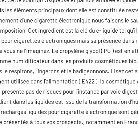
is les éléments principaux dont elle est constituée rest
nnement d’une cigarette électronique nous faisons le sau
position. Cet ingrédient est la clé du e-liquide tel qu’il
 pour cigarettes électroniques mais sa présence dans n
ous ne l’imaginez. Le propylène glycol ( PG ) est en eff
mme humidificateur dans les produits cosmétiques bio
s le respirons, l’ingérons et le badigeonnons. Lisez cet a
ent utilisée dans l’alimentation ( E422 ), la cosmétique 
e présente pas de risques pour l’instance par voie diges
ent dans les liquides est issu de la transformation d’hu
recharges liquides pour cigarette électronique sont gé
re présentés à tous vos prospects., notamment en Fran