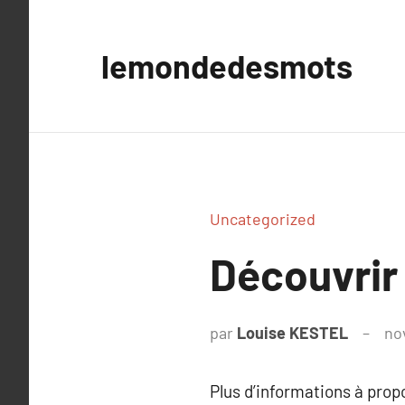
Aller
au
lemondedesmots
contenu
Uncategorized
Découvrir 
par
Louise KESTEL
no
Plus d’informations à pro