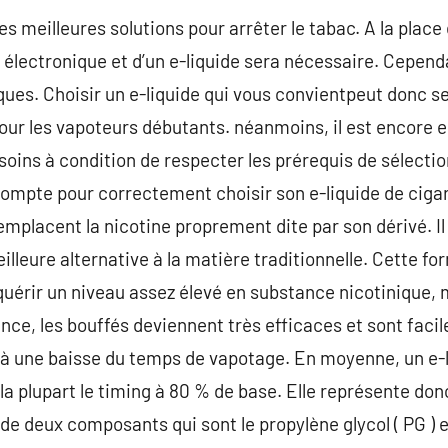
s meilleures solutions pour arrêter le tabac. A la place 
te électronique et d’un e-liquide sera nécessaire. Cependa
iques. Choisir un e-liquide qui vous convientpeut donc s
r les vapoteurs débutants. néanmoins, il est encore 
oins à condition de respecter les prérequis de sélection
mpte pour correctement choisir son e-liquide de cigaret
placent la nicotine proprement dite par son dérivé. Il s
lleure alternative à la matière traditionnelle. Cette fo
uérir un niveau assez élevé en substance nicotinique, 
ance, les bouffés deviennent très efficaces et sont faci
 à une baisse du temps de vapotage. En moyenne, un e-l
a plupart le timing à 80 % de base. Elle représente donc
 de deux composants qui sont le propylène glycol ( PG ) e