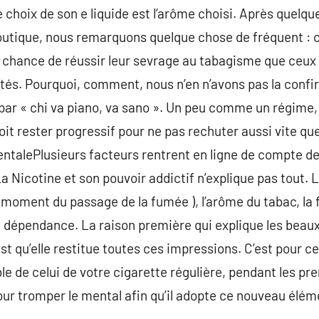
e choix de son e liquide est l’arôme choisi. Après quelq
utique, nous remarquons quelque chose de fréquent : c
e chance de réussir leur sevrage au tabagisme que ceux 
ités. Pourquoi, comment, nous n’en n’avons pas la conf
par « chi va piano, va sano ». Un peu comme un régime, l
 doit rester progressif pour ne pas rechuter aussi vite 
talePlusieurs facteurs rentrent en ligne de compte de
 Nicotine et son pouvoir addictif n’explique pas tout. La 
 moment du passage de la fumée ), l’arôme du tabac, la 
e dépendance. La raison première qui explique les beaux
st qu’elle restitue toutes ces impressions. C’est pour ce
ble de celui de votre cigarette régulière, pendant les pr
our tromper le mental afin qu’il adopte ce nouveau élé