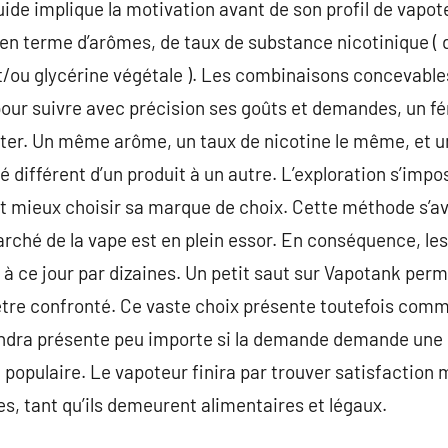
uide implique la motivation avant de son profil de vapot
e en terme d’arômes, de taux de substance nicotinique (
et/ou glycérine végétale ). Les combinaisons concevabl
, pour suivre avec précision ses goûts et demandes, un fé
nter. Un même arôme, un taux de nicotine le même, et 
é différent d’un produit à un autre. L’exploration s’im
 et mieux choisir sa marque de choix. Cette méthode s’a
rché de la vape est en plein essor. En conséquence, les
à ce jour par dizaines. Un petit saut sur Vapotank perme
 être confronté. Ce vaste choix présente toutefois com
pondra présente peu importe si la demande demande un
populaire. Le vapoteur finira par trouver satisfaction 
s, tant qu’ils demeurent alimentaires et légaux.