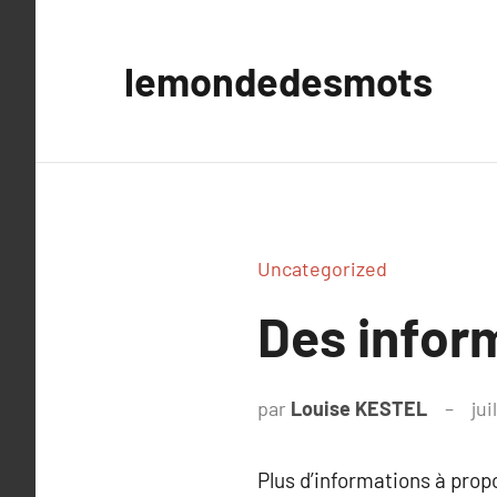
Aller
au
lemondedesmots
contenu
Uncategorized
Des inform
par
Louise KESTEL
jui
Plus d’informations à pro