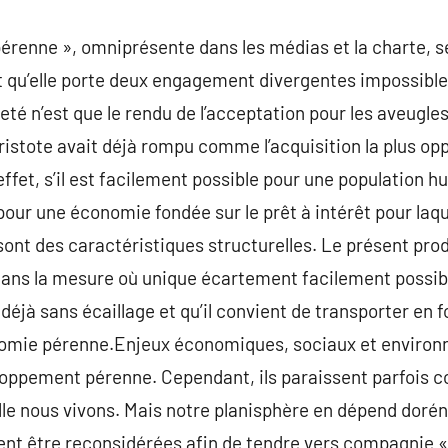
pérenne », omniprésente dans les médias et la charte, 
it qu’elle porte deux engagement divergentes impossible
eté n’est que le rendu de l’acceptation pour les aveugle
istote avait déjà rompu comme l’acquisition la plus oppo
 effet, s’il est facilement possible pour une population 
s pour une économie fondée sur le prêt à intérêt pour la
 sont des caractéristiques structurelles. Le présent pr
ans la mesure où unique écartement facilement possible
jà sans écaillage et qu’il convient de transporter en f
onomie pérenne.Enjeux économiques, sociaux et envir
eloppement pérenne. Cependant, ils paraissent parfois c
e nous vivons. Mais notre planisphère en dépend dorén
nt être reconsidérées afin de tendre vers compagnie «