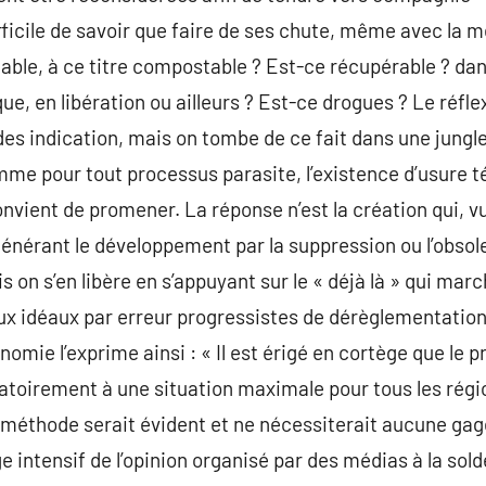
ifficile de savoir que faire de ses chute, même avec la m
able, à ce titre compostable ? Est-ce récupérable ? dans
que, en libération ou ailleurs ? Est-ce drogues ? Le réfle
es indication, mais on tombe de ce fait dans une jungl
mme pour tout processus parasite, l’existence d’usure
onvient de promener. La réponse n’est la création qui, vu
égénérant le développement par la suppression ou l’obsol
is on s’en libère en s’appuyant sur le « déjà là » qui ma
ux idéaux par erreur progressistes de dérèglementation
nomie l’exprime ainsi : « Il est érigé en cortège que le 
toirement à une situation maximale pour tous les régio
méthode serait évident et ne nécessiterait aucune gage
 intensif de l’opinion organisé par des médias à la sol