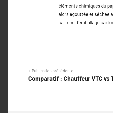
éléments chimiques du papie
alors égouttée et séchée a
cartons d’emballage cartons
Navigation
Publication précédente
Comparatif : Chauffeur VTC vs T
de
l’article