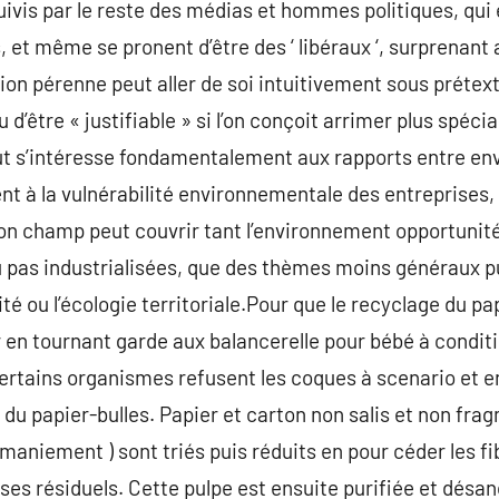
uivis par le reste des médias et hommes politiques, qui
t même se pronent d’être des ‘ libéraux ‘, surprenant ain
ion pérenne peut aller de soi intuitivement sous préte
 d’être « justifiable » si l’on conçoit arrimer plus spéci
but s’intéresse fondamentalement aux rapports entre e
nt à la vulnérabilité environnementale des entreprises, 
Son champ peut couvrir tant l’environnement opportunité
ou pas industrialisées, que des thèmes moins généraux
té ou l’écologie territoriale.Pour que le recyclage du pap
rier en tournant garde aux balancerelle pour bébé à cond
certains organismes refusent les coques à scenario et en
du papier-bulles. Papier et carton non salis et non fra
maniement ) sont triés puis réduits en pour céder les fi
s résiduels. Cette pulpe est ensuite purifiée et désan