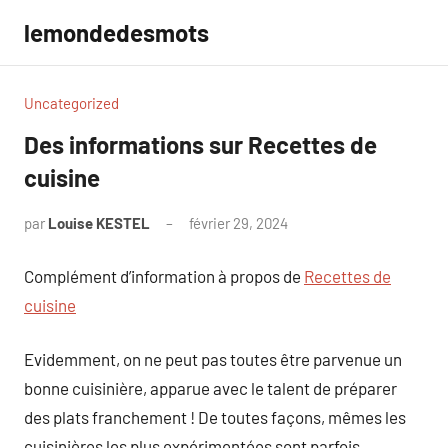
Aller
lemondedesmots
au
contenu
Uncategorized
Des informations sur Recettes de
cuisine
par
Louise KESTEL
février 29, 2024
Aucun
commentaire
Complément d’information à propos de
Recettes de
cuisine
Evidemment, on ne peut pas toutes être parvenue un
bonne cuisinière, apparue avec le talent de préparer
des plats franchement ! De toutes façons, mêmes les
cuisinières les plus expérimentées sont parfois