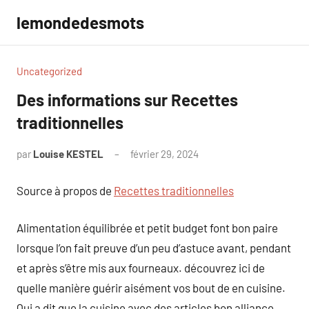
Aller
lemondedesmots
au
contenu
Uncategorized
Des informations sur Recettes
traditionnelles
par
Louise KESTEL
février 29, 2024
Aucun
commentaire
Source à propos de
Recettes traditionnelles
Alimentation équilibrée et petit budget font bon paire
lorsque l’on fait preuve d’un peu d’astuce avant, pendant
et après s’être mis aux fourneaux. découvrez ici de
quelle manière guérir aisément vos bout de en cuisine.
Qui a dit que la cuisine avec des articles bon alliance