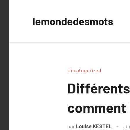
Aller
au
lemondedesmots
contenu
Uncategorized
Différents
comment il
par
Louise KESTEL
jui