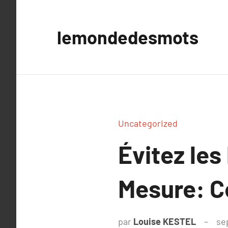
Aller
au
lemondedesmots
contenu
Uncategorized
Évitez le
Mesure: Ce
par
Louise KESTEL
se