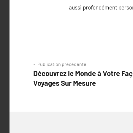
aussi profondément person
Navigation
Publication précédente
Découvrez le Monde à Votre Faç
de
Voyages Sur Mesure
l’article