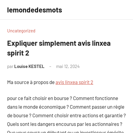
Aller
lemondedesmots
au
contenu
Uncategorized
Expliquer simplement avis linxea
spirit 2
par
Louise KESTEL
mai 12, 2024
Aucun
commentaire
Ma source à propos de
avis linxea spirit 2
pour ce fait choisir en bourse ? Comment fonctionne
dans le monde économique ? Comment passer un règle
de bourse ? Comment choisir entre actions et garantie ?
Quels sont les dangers encourus par les actionnaires ?
Que vous soyez un débutant ou un investisseur émérite,