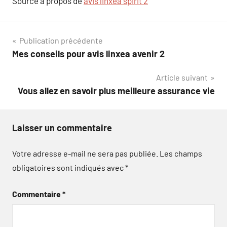
Source à propos de
avis linxea spirit 2
Navigation
Publication précédente
Mes conseils pour avis linxea avenir 2
de
Article suivant
l’article
Vous allez en savoir plus meilleure assurance vie
Laisser un commentaire
Votre adresse e-mail ne sera pas publiée.
Les champs
obligatoires sont indiqués avec
*
Commentaire
*