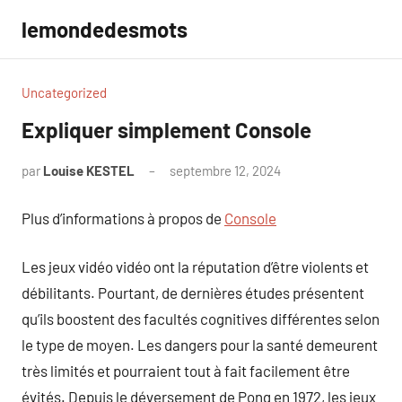
Aller
lemondedesmots
au
contenu
Uncategorized
Expliquer simplement Console
par
Louise KESTEL
septembre 12, 2024
Aucun
commentaire
Plus d’informations à propos de
Console
Les jeux vidéo vidéo ont la réputation d’être violents et
débilitants. Pourtant, de dernières études présentent
qu’ils boostent des facultés cognitives différentes selon
le type de moyen. Les dangers pour la santé demeurent
très limités et pourraient tout à fait facilement être
évités. Depuis le déversement de Pong en 1972, les jeux