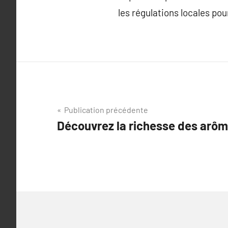
les régulations locales pou
Navigation
Publication précédente
Découvrez la richesse des arôm
de
l’article