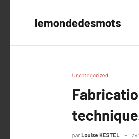
Aller
au
lemondedesmots
contenu
Uncategorized
Fabricatio
technique
par
Louise KESTEL
avr