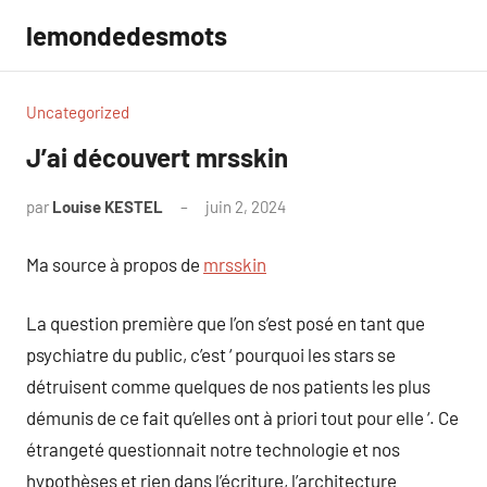
Aller
lemondedesmots
au
contenu
Uncategorized
J’ai découvert mrsskin
par
Louise KESTEL
juin 2, 2024
Aucun
commentaire
Ma source à propos de
mrsskin
La question première que l’on s’est posé en tant que
psychiatre du public, c’est ‘ pourquoi les stars se
détruisent comme quelques de nos patients les plus
démunis de ce fait qu’elles ont à priori tout pour elle ‘. Ce
étrangeté questionnait notre technologie et nos
hypothèses et rien dans l’écriture, l’architecture