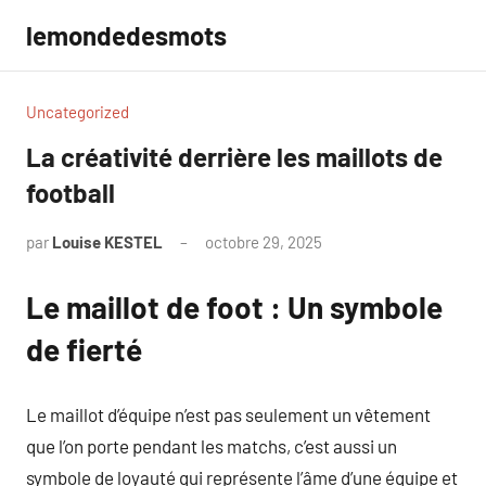
Aller
lemondedesmots
au
contenu
Uncategorized
La créativité derrière les maillots de
football
par
Louise KESTEL
octobre 29, 2025
Aucun
commentaire
Le maillot de foot : Un symbole
de fierté
Le maillot d’équipe n’est pas seulement un vêtement
que l’on porte pendant les matchs, c’est aussi un
symbole de loyauté qui représente l’âme d’une équipe et