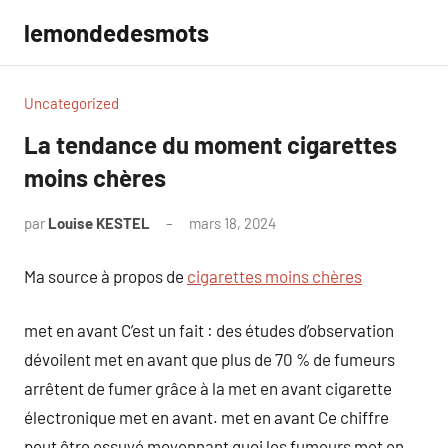
Aller
lemondedesmots
au
contenu
Uncategorized
La tendance du moment cigarettes
moins chères
par
Louise KESTEL
mars 18, 2024
Aucun
commentaire
Ma source à propos de
cigarettes moins chères
met en avant C’est un fait : des études d’observation
dévoilent met en avant que plus de 70 % de fumeurs
arrêtent de fumer grâce à la met en avant cigarette
électronique met en avant. met en avant Ce chiffre
peut être essuyé moyennant quoi les fumeurs met en