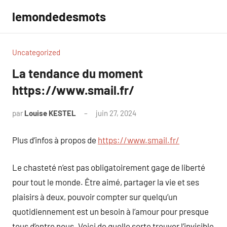
Aller
lemondedesmots
au
contenu
Uncategorized
La tendance du moment
https://www.smail.fr/
par
Louise KESTEL
juin 27, 2024
Aucun
commentaire
Plus d’infos à propos de
https://www.smail.fr/
Le chasteté n’est pas obligatoirement gage de liberté
pour tout le monde. Être aimé, partager la vie et ses
plaisirs à deux, pouvoir compter sur quelqu’un
quotidiennement est un besoin à l’amour pour presque
tous d’entre nous. Voici de quelle sorte trouver l’invisible