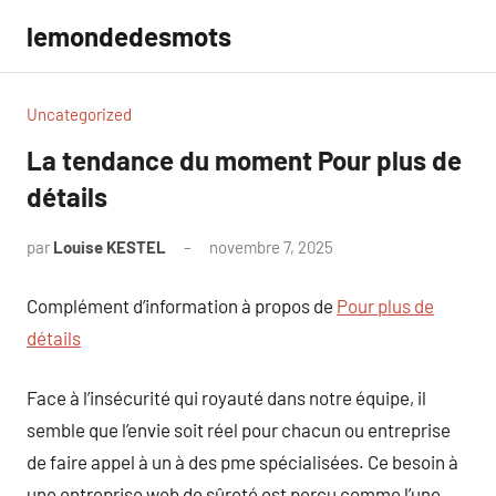
Aller
lemondedesmots
au
contenu
Uncategorized
La tendance du moment Pour plus de
détails
par
Louise KESTEL
novembre 7, 2025
Aucun
commentaire
Complément d’information à propos de
Pour plus de
détails
Face à l’insécurité qui royauté dans notre équipe, il
semble que l’envie soit réel pour chacun ou entreprise
de faire appel à un à des pme spécialisées. Ce besoin à
une entreprise web de sûreté est perçu comme l’une