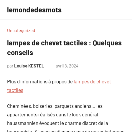
Aller
lemondedesmots
au
contenu
Uncategorized
lampes de chevet tactiles : Quelques
conseils
par
Louise KESTEL
avril 8, 2024
Aucun
commentaire
Plus d’informations à propos de
lampes de chevet
tactiles
Cheminées, boiseries, parquets anciens… les
appartements réalisés dans le look général
haussmannien évoquent le charme discret de la
bourgeoisie. Si vous ne disposez pas de ces substances