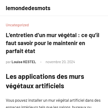
Aller
lemondedesmots
au
contenu
Uncategorized
L’entretien d’un mur végétal : ce qu’il
faut savoir pour le maintenir en
parfait état
par
Louise KESTEL
novembre 20, 2024
Aucun
commentaire
Les applications des murs
végétaux artificiels
Vous pouvez installer un mur végétal artificiel dans des
espaces intérieurs tels que les salons, bureaux ou