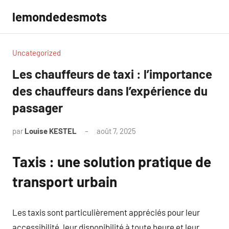
Aller
lemondedesmots
au
contenu
Uncategorized
Les chauffeurs de taxi : l’importance
des chauffeurs dans l’expérience du
passager
par
Louise KESTEL
août 7, 2025
Aucun
commentaire
Taxis : une solution pratique de
transport urbain
Les taxis sont particulièrement appréciés pour leur
accessibilité, leur disponibilité à toute heure et leur