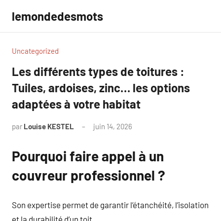
Aller
lemondedesmots
au
contenu
Uncategorized
Les différents types de toitures :
Tuiles, ardoises, zinc… les options
adaptées à votre habitat
par
Louise KESTEL
juin 14, 2026
Aucun
commentaire
Pourquoi faire appel à un
couvreur professionnel ?
Son expertise permet de garantir l’étanchéité, l’isolation
et la durabilité d’un toit.