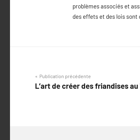
problèmes associés et assu
des effets et des lois sont 
Navigation
Publication précédente
L’art de créer des friandises au
de
l’article