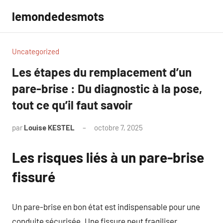
Aller
lemondedesmots
au
contenu
Uncategorized
Les étapes du remplacement d’un
pare-brise : Du diagnostic à la pose,
tout ce qu’il faut savoir
par
Louise KESTEL
octobre 7, 2025
Aucun
commentaire
Les risques liés à un pare-brise
fissuré
Un pare-brise en bon état est indispensable pour une
conduite sécurisée. Une fissure peut fragiliser