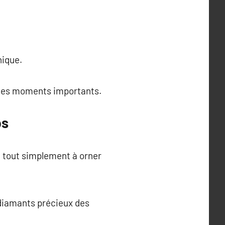
nique.
t les moments importants.
ps
u tout simplement à orner
 diamants précieux des