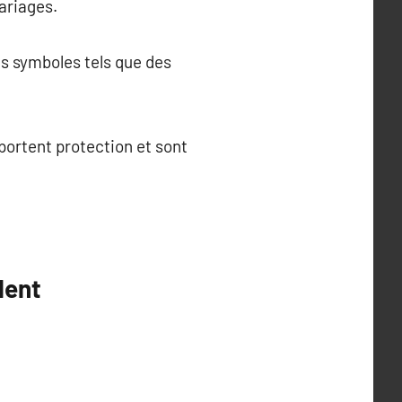
mariages.
es symboles tels que des
pportent protection et sont
lent
.