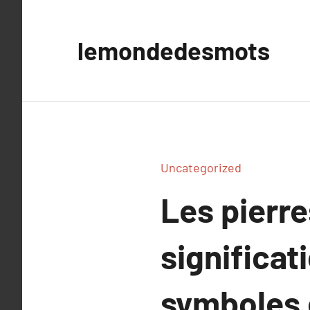
Aller
au
lemondedesmots
contenu
Uncategorized
Les pierre
significat
symboles e