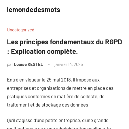
Aller
lemondedesmots
au
contenu
Uncategorized
Les principes fondamentaux du RGPD
: Explication complète.
par
Louise KESTEL
janvier 14, 2025
Aucun
commentaire
Entré en vigueur le 25 mai 2018, il impose aux
entreprises et organisations de mettre en place des
pratiques conformes en matière de collecte, de
traitement et de stockage des données.
Qu’il s’agisse d’une petite entreprise, d’une grande
multinationale ou d’une administration publique, le