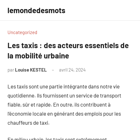
Aller
lemondedesmots
au
contenu
Uncategorized
Les taxis : des acteurs essentiels de
la mobilité urbaine
par
Louise KESTEL
avril 24, 2024
Aucun
commentaire
Les taxis sont une partie intégrante dans notre vie
quotidienne. Ils fournissent un service de transport
fiable, sûr et rapide. En outre, ils contribuent à
l’économie locale en générant des emplois pour les
chauffeurs de taxi.
En milieu urbain, les taxis sont extrêmement