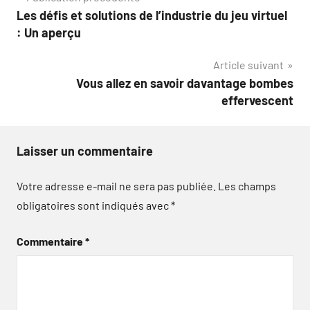
Navigation
Les défis et solutions de l’industrie du jeu virtuel
de
: Un aperçu
l’article
Article suivant
Vous allez en savoir davantage bombes
effervescent
Laisser un commentaire
Votre adresse e-mail ne sera pas publiée.
Les champs
obligatoires sont indiqués avec
*
Commentaire
*