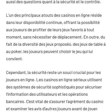
aussi des questions quant à la sécurité et le contrôle.
L’un des principaux atouts des casinos en ligne réside
dans leur disponibilité continue, offrant la possibilité
aux joueurs de profiter de leurs jeux favoris à tout
moment, sans nécessiter de déplacement. En outre, du
fait de la diversité des jeux proposés, des jeux de table à
au poker, les joueurs peuvent choisir le jeu qui lui
convient.
Cependant, la sécurité reste un souci crucial pour les
joueurs en ligne. Les casinos en ligne sérieux utilisent
des systèmes de sécurité sophistiqués pour sécuriser
l’information des utilisateurs et les opérations
bancaires. C’est vital de s’assurer l’agrément du casino
et examiner les avis d’autres joueurs avant de jouer.