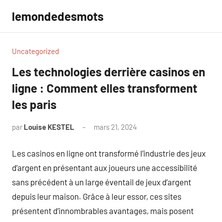
Aller
lemondedesmots
au
contenu
Uncategorized
Les technologies derrière casinos en
ligne : Comment elles transforment
les paris
par
Louise KESTEL
mars 21, 2024
Aucun
commentaire
Les casinos en ligne ont transformé l’industrie des jeux
d’argent en présentant aux joueurs une accessibilité
sans précédent à un large éventail de jeux d’argent
depuis leur maison. Grâce à leur essor, ces sites
présentent d’innombrables avantages, mais posent