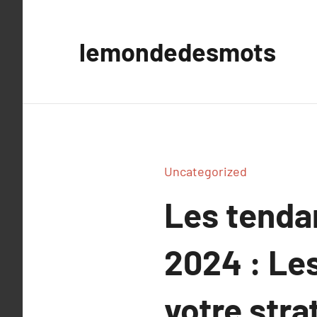
Aller
au
lemondedesmots
contenu
Uncategorized
Les tenda
2024 : Les
votre stra