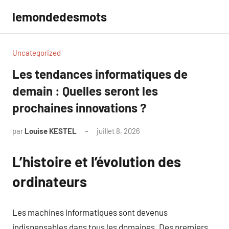
Aller
lemondedesmots
au
contenu
Uncategorized
Les tendances informatiques de
demain : Quelles seront les
prochaines innovations ?
par
Louise KESTEL
juillet 8, 2026
Aucun
commentaire
L’histoire et l’évolution des
ordinateurs
Les machines informatiques sont devenus
indispensables dans tous les domaines. Des premiers