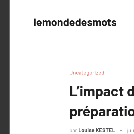
Aller
au
lemondedesmots
contenu
Uncategorized
L’impact 
préparati
par
Louise KESTEL
ju