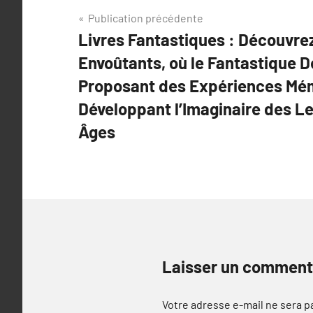
Navigation
Publication précédente
Livres Fantastiques : Découvr
de
Envoûtants, où le Fantastique D
l’article
Proposant des Expériences Mé
Développant l’Imaginaire des L
Âges
Laisser un comment
Votre adresse e-mail ne sera p