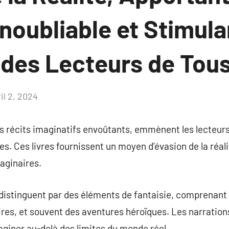
noubliable et Stimula
é des Lecteurs de Tou
il 2, 2024
Aucun
commentaire
des récits imaginatifs envoûtants, emmènent les lecteu
s. Ces livres fournissent un moyen d’évasion de la réali
aginaires.
 distinguent par des éléments de fantaisie, comprenan
res, et souvent des aventures héroïques. Les narrations
aginer au-delà des limites du monde réel.