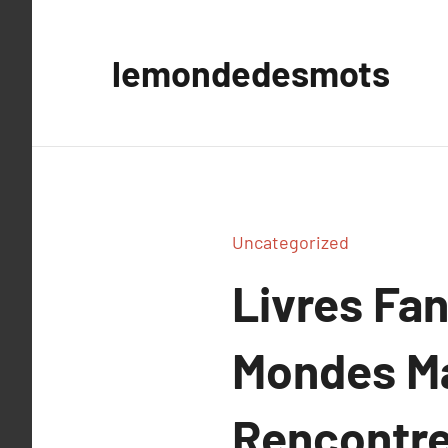
Aller
au
lemondedesmots
contenu
Uncategorized
Livres Fa
Mondes Ma
Rencontre 