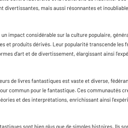
t divertissantes, mais aussi résonnantes et inoubliable
t un impact considérable sur la culture populaire, géné
et produits dérivés. Leur popularité transcende les fro
rmes d’art et de divertissement, élargissant ainsi l’ex
s de livres fantastiques est vaste et diverse, fédéra
amour commun pour le fantastique. Ces communautés cr
ories et des interprétations, enrichissant ainsi l’expér
antastiques sont bien plus que de simples histoires. Ils so