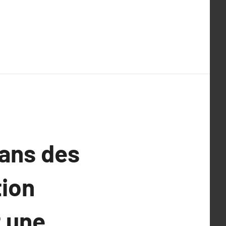
dans des
tion
t une