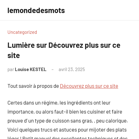
Aller
lemondedesmots
au
contenu
Uncategorized
Lumière sur Découvrez plus sur ce
site
par
Louise KESTEL
avril 23, 2025
Aucun
commentaire
Tout savoir à propos de
Découvrez plus sur ce site
Certes dans un régime, les ingrédients ont leur
importance, ou alors faut-il bien les cuisiner et faire
preuve d’ un type de cuisson sans gras, , peu calorique.
Voici quelques trucs et astuces pour mijoter des plats
léger ! Petit manuel des excellentes techniques et des