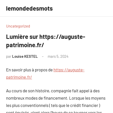
Aller
lemondedesmots
au
contenu
Uncategorized
Lumière sur https://auguste-
patrimoine.fr/
par
Louise KESTEL
mars 5, 2024
Aucun
commentaire
En savoir plus à propos de
https://auguste-
patrimoine.fr/
Au cours de son histoire, compagnie fait appel à des
nombreux modes de financement. Lorsque les moyens
les plus conventionnels ( tels que le crédit financier )
sont épuisés, vient alors l’heure de se tourner vers les