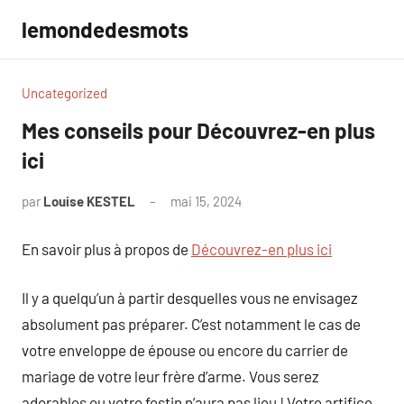
Aller
lemondedesmots
au
contenu
Uncategorized
Mes conseils pour Découvrez-en plus
ici
par
Louise KESTEL
mai 15, 2024
Aucun
commentaire
En savoir plus à propos de
Découvrez-en plus ici
Il y a quelqu’un à partir desquelles vous ne envisagez
absolument pas préparer. C’est notamment le cas de
votre enveloppe de épouse ou encore du carrier de
mariage de votre leur frère d’arme. Vous serez
adorables ou votre festin n’aura pas lieu ! Votre artifice