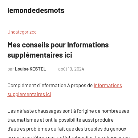
Aller
lemondedesmots
au
contenu
Uncategorized
Mes conseils pour Informations
supplémentaires ici
par
Louise KESTEL
août 19, 2024
Aucun
commentaire
Complément d’information à propos de
Informations
supplémentaires ici
Les néfaste chaussages sont à l’origine de nombreuses
traumatismes et ont la possibilité aussi produire
d’autres problèmes du fait que des troubles du genoux
ou de la vertèbres par « effet rebondi ». Les chaussures