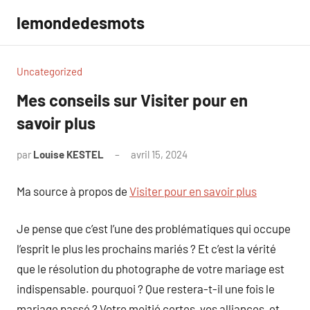
Aller
lemondedesmots
au
contenu
Uncategorized
Mes conseils sur Visiter pour en
savoir plus
par
Louise KESTEL
avril 15, 2024
Aucun
commentaire
Ma source à propos de
Visiter pour en savoir plus
Je pense que c’est l’une des problématiques qui occupe
l’esprit le plus les prochains mariés ? Et c’est la vérité
que le résolution du photographe de votre mariage est
indispensable. pourquoi ? Que restera-t-il une fois le
mariage passé ? Votre moitié certes, vos alliances, et